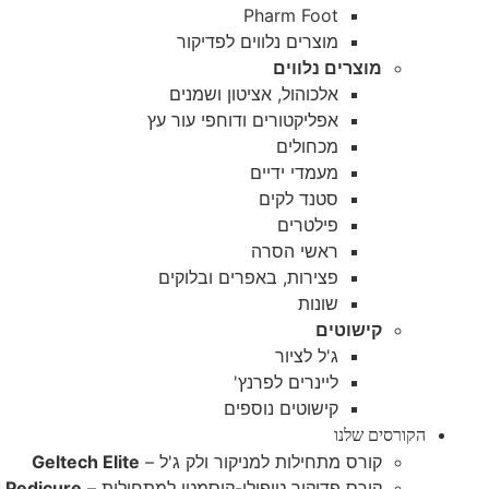
Pharm Foot
מוצרים נלווים לפדיקור
מוצרים נלווים
אלכוהול, אציטון ושמנים
אפליקטורים ודוחפי עור עץ
מכחולים
מעמדי ידיים
סטנד לקים
פילטרים
ראשי הסרה
פצירות, באפרים ובלוקים
שונות
קישוטים
ג'ל לציור
ליינרים לפרנץ'
קישוטים נוספים
הקורסים שלנו
קורס מתחילות למניקור ולק ג'ל –
Geltech Elite
קורס פדיקור טיפולי-קוסמטי למתחילות –
 Pedicure