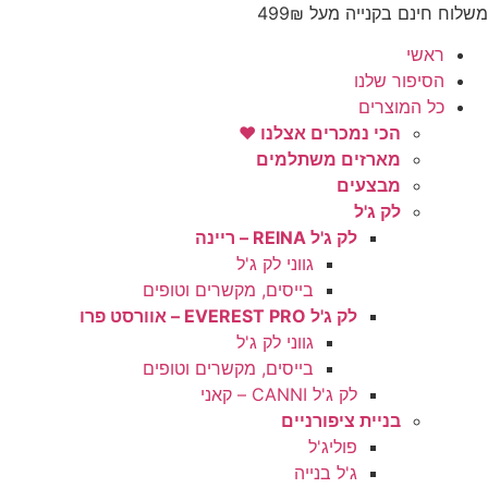
לג
משלוח חינם בקנייה מעל 499₪
תוכן
ראשי
הסיפור שלנו
כל המוצרים
הכי נמכרים אצלנו ♥️
מארזים משתלמים
מבצעים
לק ג'ל
לק ג'ל REINA – ריינה
גווני לק ג'ל
בייסים, מקשרים וטופים
לק ג'ל EVEREST PRO – אוורסט פרו
גווני לק ג'ל
בייסים, מקשרים וטופים
לק ג'ל CANNI – קאני
בניית ציפורניים
פוליג'ל
ג'ל בנייה