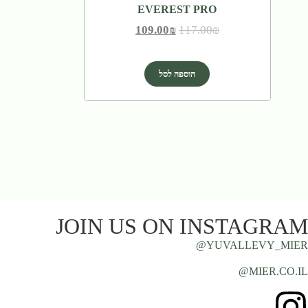
EVEREST PRO
109.00
₪
117.00
₪
הוספה לסל
JOIN US ON INSTAGRAM
YUVALLEVY_MIER@
MIER.CO.IL@