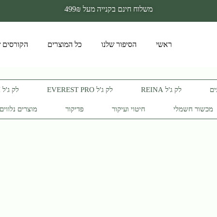
משלוח חינם בקנייה מעל 499₪
ראשי
הסיפור שלנו
כל המוצרים
הקורסים ש
ים
לק ג'ל REINA
לק ג'ל EVEREST PRO
לק ג'ל CANNI
מכשור חשמלי
חיטוי ועיקור
פדיקור
מוצרים נלווים