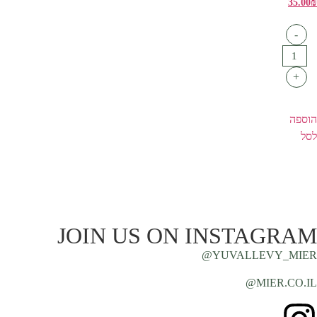
35.00
₪
-
+
הוספה
לסל
JOIN US ON INSTAGRAM
YUVALLEVY_MIER@
MIER.CO.IL@