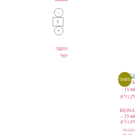
-
+
הוספה
לסל
מבצע!
REINA
15 ml –
לק ג׳ל 8
49.00
₪