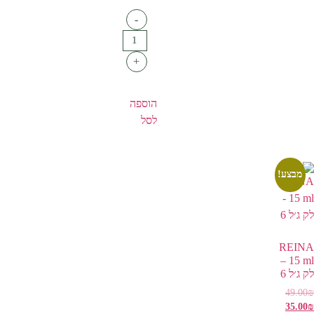
-
+
הוספה
לסל
מבצע!
REINA
15 ml –
לק ג׳ל 6
49.00
₪
35.00
₪