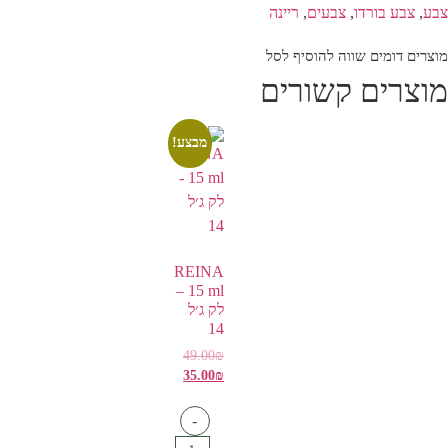
צבע
,
צבע בורדו
,
צבעים
,
ריינה
מוצרים דומים שווה להוסיף לסל
מוצרים קשורים
מבצע!
REINA
15 ml –
לק ג׳ל
14
49.00
₪
35.00
₪
-