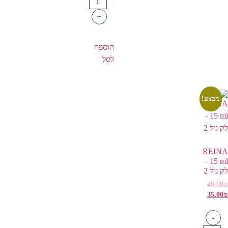
+
הוספה
לסל
מבצע!
REINA
15 ml –
לק ג׳ל 2
49.00
₪
35.00
₪
-