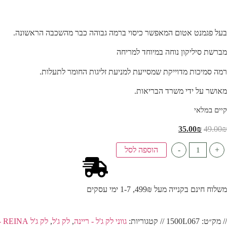
בעל פגמנט אטום המאפשר כיסוי ברמה גבוהה כבר מהשכבה הראשונה.
מברשת סיליקון נוחה במיוחד למריחה
רמה סמיכות מדוייקת שמסייעת למניעת זליגות החומר לתעלות.
מאושר על ידי משרד הבריאות.
קיים במלאי
35.00
₪
49.00
₪
+
-
הוספה לסל
משלוח חינם בקנייה מעל 499₪, 1-7 ימי עסקים
// מק״ט:
1500L067
// קטגוריות:
גווני לק ג'ל - ריינה
,
לק ג'ל
,
לק ג'ל REINA - ריינה